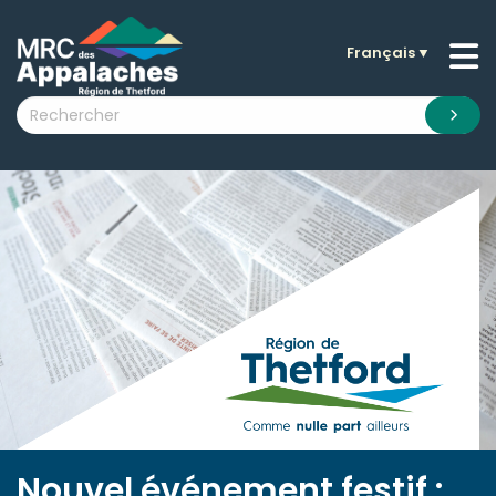
Français
▼
n submenu (La MRC )
n submenu (Citoyens )
n submenu (Entreprises )
 submenu (Visiteurs )
n submenu (Nouvelles )
n submenu (Documentation )
Nouvel événement festif :