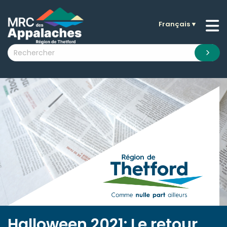
Français
▼
n submenu (La MRC )
n submenu (Citoyens )
n submenu (Entreprises )
 submenu (Visiteurs )
n submenu (Nouvelles )
n submenu (Documentation )
Halloween 2021: Le retour