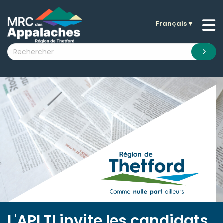
Français
▼
n submenu (La MRC )
n submenu (Citoyens )
n submenu (Entreprises )
 submenu (Visiteurs )
n submenu (Nouvelles )
n submenu (Documentation )
L'APLTI invite les candidats