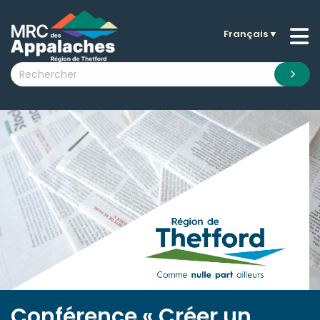
Français
▼
n submenu (La MRC )
n submenu (Citoyens )
n submenu (Entreprises )
 submenu (Visiteurs )
n submenu (Nouvelles )
n submenu (Documentation )
Conférence « Créer un