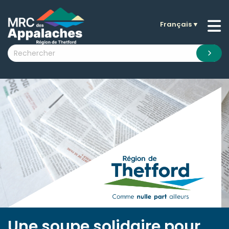
Français
▼
n submenu (La MRC )
n submenu (Citoyens )
n submenu (Entreprises )
 submenu (Visiteurs )
n submenu (Nouvelles )
n submenu (Documentation )
Une soupe solidaire pour