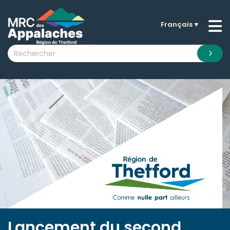
Français
▼
n submenu (La MRC )
n submenu (Citoyens )
n submenu (Entreprises )
 submenu (Visiteurs )
n submenu (Nouvelles )
n submenu (Documentation )
Lancement du second