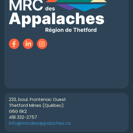
233, boul. Frontenac Ouest
Thetford Mines (Québec)
G6G 6K2
418 332-2757
info@mrcdesappalaches.ca