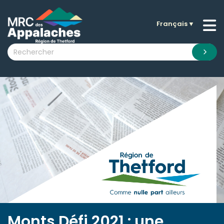
Français
▼
n submenu (La MRC )
n submenu (Citoyens )
n submenu (Entreprises )
 submenu (Visiteurs )
n submenu (Nouvelles )
n submenu (Documentation )
Monts Défi 2021 : une