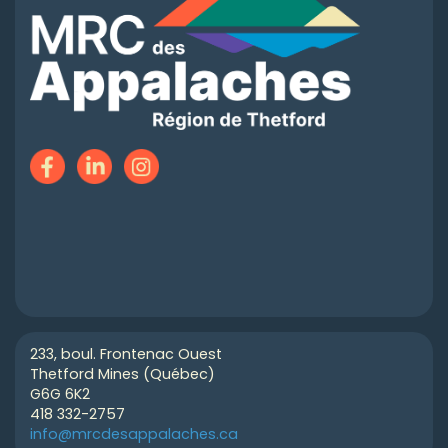
233, boul. Frontenac Ouest
Thetford Mines (Québec)
G6G 6K2
418 332-2757
info@mrcdesappalaches.ca