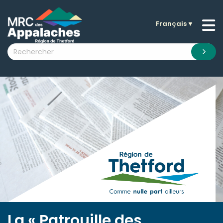
Français
▼
n submenu (La MRC )
n submenu (Citoyens )
n submenu (Entreprises )
 submenu (Visiteurs )
n submenu (Nouvelles )
n submenu (Documentation )
La « Patrouille des