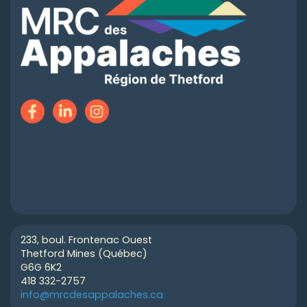
233, boul. Frontenac Ouest
Thetford Mines (Québec)
G6G 6K2
418 332-2757
info@mrcdesappalaches.ca