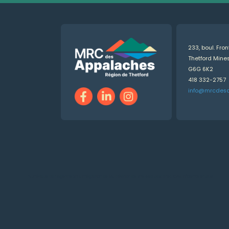
233, boul. Fro
Thetford Min
G6G 6K2
418 332-2757
info@mrcdes
Numérique.ca
:
agence SEO
,
intégration de l'IA
,
création de site web pas cher
,
CRM
,
infolettre
et plus!