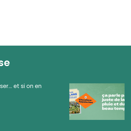
se
ser... et si on en