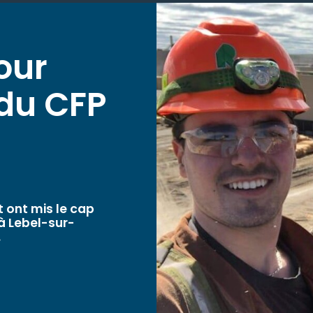
our
du CFP
 ont mis le cap
à Lebel-sur-
.