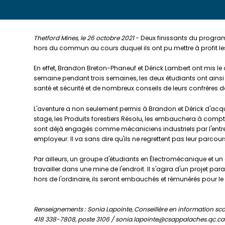
Thetford Mines, le 26 octobre 2021
- Deux finissants du program
hors du commun au cours duquel ils ont pu mettre à profit l
En effet, Brandon Breton-Phaneuf et Dérick Lambert ont mis le 
semaine pendant trois semaines, les deux étudiants ont ainsi
santé et sécurité et de nombreux conseils de leurs confrères de
L'aventure a non seulement permis à Brandon et Dérick d'acquér
stage, les Produits forestiers Résolu, les embauchera à com
sont déjà engagés comme mécaniciens industriels par l'entre
employeur. Il va sans dire qu'ils ne regrettent pas leur parcou
Par ailleurs, un groupe d'étudiants en Électromécanique et u
travailler dans une mine de l'endroit. Il s'agira d'un projet 
hors de l'ordinaire, ils seront embauchés et rémunérés pour le t
Renseignements : Sonia Lapointe, Conseillère en information scol
418 338-7808, poste 3106 / sonia.lapointe@csappalaches.qc.ca