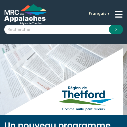
Français
▼
n submenu (La MRC )
n submenu (Citoyens )
n submenu (Entreprises )
 submenu (Visiteurs )
n submenu (Nouvelles )
n submenu (Documentation )
Un nouveau programme