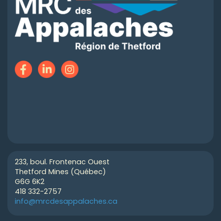
233, boul. Frontenac Ouest
Thetford Mines (Québec)
G6G 6K2
418 332-2757
info@mrcdesappalaches.ca