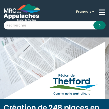
Français
▼
n submenu (La MRC )
n submenu (Citoyens )
n submenu (Entreprises )
 submenu (Visiteurs )
n submenu (Nouvelles )
n submenu (Documentation )
Création de 248 places en