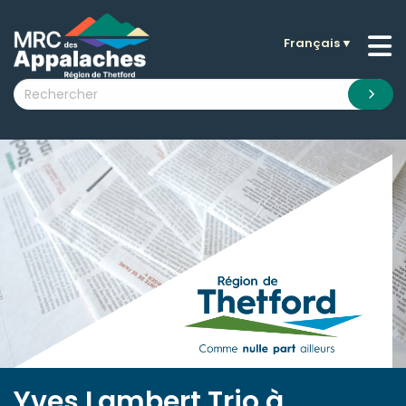
Français
▼
n submenu (La MRC )
n submenu (Citoyens )
n submenu (Entreprises )
 submenu (Visiteurs )
n submenu (Nouvelles )
n submenu (Documentation )
Yves Lambert Trio à