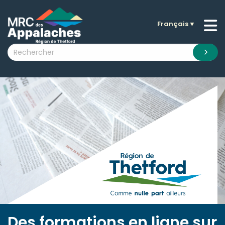
Français
▼
n submenu (La MRC )
n submenu (Citoyens )
n submenu (Entreprises )
 submenu (Visiteurs )
n submenu (Nouvelles )
n submenu (Documentation )
Des formations en ligne sur