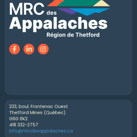
233, boul. Frontenac Ouest
Thetford Mines (Québec)
G6G 6K2
418 332-2757
info@mrcdesappalaches.ca