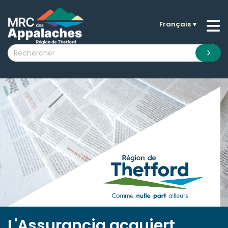
Français
▼
n submenu (La MRC )
n submenu (Citoyens )
n submenu (Entreprises )
 submenu (Visiteurs )
n submenu (Nouvelles )
n submenu (Documentation )
L'Assurancia acquiert