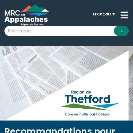
Français
▼
n submenu (La MRC )
n submenu (Citoyens )
n submenu (Entreprises )
 submenu (Visiteurs )
n submenu (Nouvelles )
n submenu (Documentation )
Recommandations pour