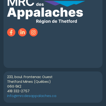
233, boul. Frontenac Ouest
Thetford Mines (Québec)
G6G 6K2
418 332-2757
info@mrcdesappalaches.ca