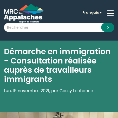
Français
▼
n submenu (La MRC )
n submenu (Citoyens )
n submenu (Entreprises )
 submenu (Visiteurs )
Démarche en immigration
n submenu (Nouvelles )
- Consultation réalisée
n submenu (Documentation )
auprès de travailleurs
immigrants
Lun, 15 novembre 2021, par Cassy Lachance