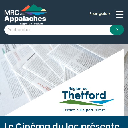
Français
▼
n submenu (La MRC )
n submenu (Citoyens )
n submenu (Entreprises )
 submenu (Visiteurs )
n submenu (Nouvelles )
n submenu (Documentation )
Le Cinéma du lac présente