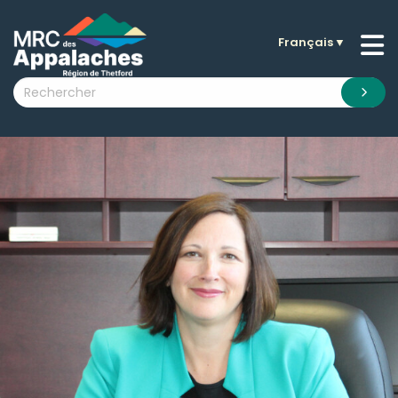
Français
▼
n submenu (La MRC )
n submenu (Citoyens )
n submenu (Entreprises )
 submenu (Visiteurs )
n submenu (Nouvelles )
n submenu (Documentation )