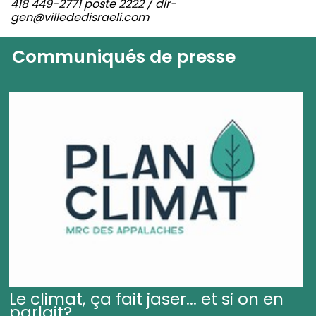
418 449-2771 poste 2222 / dir-
gen@villededisraeli.com
Communiqués de presse
Le climat, ça fait jaser... et si on en
parlait?