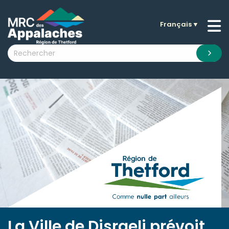
Français
▼
n submenu (La MRC )
n submenu (Citoyens )
n submenu (Entreprises )
 submenu (Visiteurs )
n submenu (Nouvelles )
n submenu (Documentation )
La Ville de Disraeli prévoit