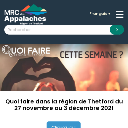
Français
▼
n submenu (La MRC )
n submenu (Citoyens )
n submenu (Entreprises )
 submenu (Visiteurs )
n submenu (Nouvelles )
n submenu (Documentation )
Quoi faire dans la région de Thetford du
27 novembre au 3 décembre 2021
Cliquez ici !