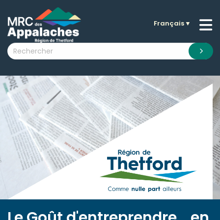
Français
▼
n submenu (La MRC )
n submenu (Citoyens )
n submenu (Entreprises )
 submenu (Visiteurs )
n submenu (Nouvelles )
n submenu (Documentation )
Le Goût d'entreprendre... en