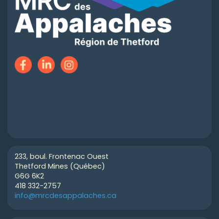
233, boul. Frontenac Ouest
Thetford Mines (Québec)
G6G 6K2
418 332-2757
info@mrcdesappalaches.ca