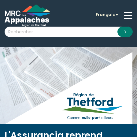
Français
▼
n submenu (La MRC )
n submenu (Citoyens )
n submenu (Entreprises )
 submenu (Visiteurs )
n submenu (Nouvelles )
n submenu (Documentation )
L'Assurancia reprend