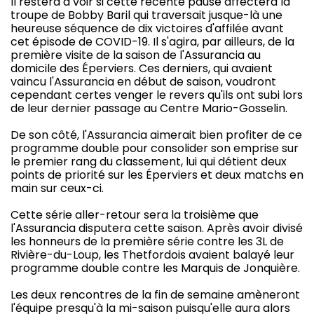
Il restera à voir si cette récente pause affectera la
troupe de Bobby Baril qui traversait jusque-là une
heureuse séquence de dix victoires d'affilée avant
cet épisode de COVID-19. Il s'agira, par ailleurs, de la
première visite de la saison de l'Assurancia au
domicile des Éperviers. Ces derniers, qui avaient
vaincu l'Assurancia en début de saison, voudront
cependant certes venger le revers qu'ils ont subi lors
de leur dernier passage au Centre Mario-Gosselin.
De son côté, l'Assurancia aimerait bien profiter de ce
programme double pour consolider son emprise sur
le premier rang du classement, lui qui détient deux
points de priorité sur les Éperviers et deux matchs en
main sur ceux-ci.
Cette série aller-retour sera la troisième que
l'Assurancia disputera cette saison. Après avoir divisé
les honneurs de la première série contre les 3L de
Rivière-du-Loup, les Thetfordois avaient balayé leur
programme double contre les Marquis de Jonquière.
Les deux rencontres de la fin de semaine amèneront
l'équipe presqu'à la mi-saison puisqu'elle aura alors