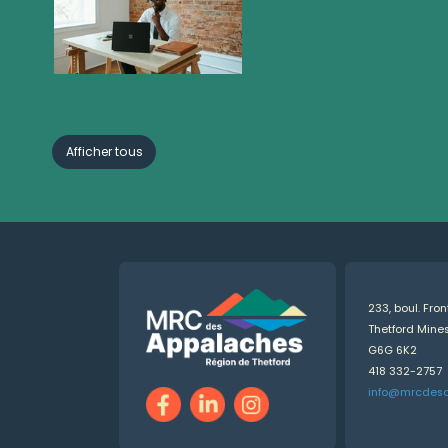
Afficher tous
233, boul. Fro
Thetford Min
G6G 6K2
418 332-2757
info@mrcdes