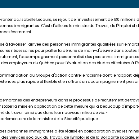
rontenac, Isabelle Lecours, se réjouit de l'investissement de 130 millions
s immigrantes. C'est d'ailleurs le ministre du Travail, de l'Emploi et de 
annonce récemment.
ise à favoriser l'arrivée des personnes immigrantes qualifiées sur le mar
ures nécessaires pour pallier la pénurie de main-d'oeuvre dans toutes
crutement, l'accompagnement personnalisé des personnes immigrantes, 
es employeurs du Québec pour l'évaluation des études effectuées à l'é
a recommandation du Groupe d'action contre le racisme dont le rapport
étences plus rapide et flexible et en offrant un accompagnement personn
 les démarches des entrepreneurs dans le processus de recrutement de travai
constater la mise en application de cette mesure qui a beaucoup d'impo
hé du travail ainsi que dans leur nouveau milieu de vie. »
parlementaire de la ministre de la Sécurité publique.
s personnes immigrantes a été réalisé en collaboration avec les ministè
des Services sociaux, du Travail, de l'Emploi et de la Solidarité sociale, 