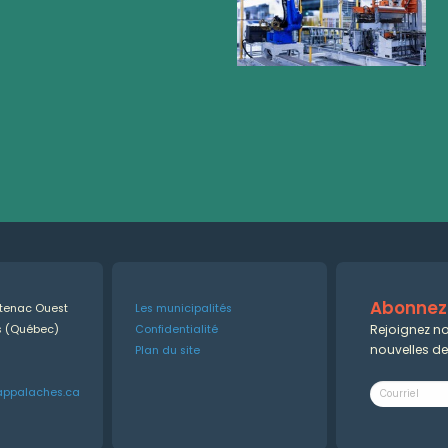
Abonnez-
ntenac Ouest
Les municipalités
Rejoignez no
es (Québec)
Confidentialité
nouvelles d
Plan du site
appalaches.ca