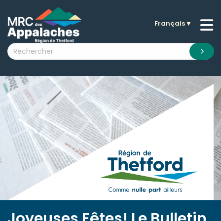
Français
▼
n submenu (La MRC )
n submenu (Citoyens )
n submenu (Entreprises )
 submenu (Visiteurs )
n submenu (Nouvelles )
n submenu (Documentation )
Joyeuses Fêtes! Le Bulletin