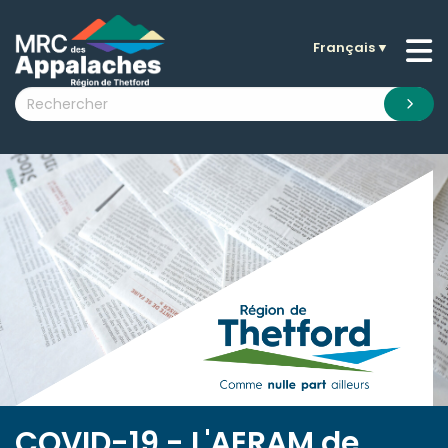
Français
▼
n submenu (La MRC )
n submenu (Citoyens )
n submenu (Entreprises )
 submenu (Visiteurs )
n submenu (Nouvelles )
n submenu (Documentation )
COVID-19 - L'AERAM de