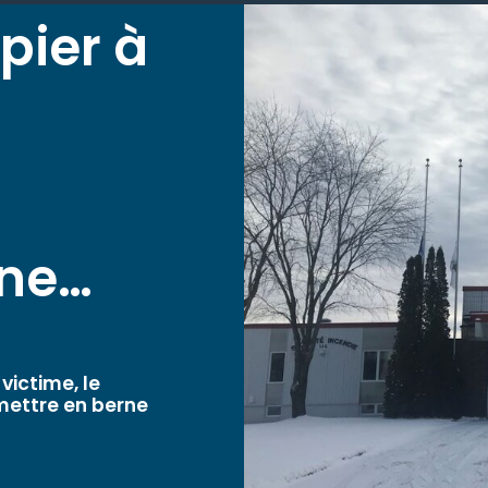
pier à
e
rne…
victime, le
 mettre en berne