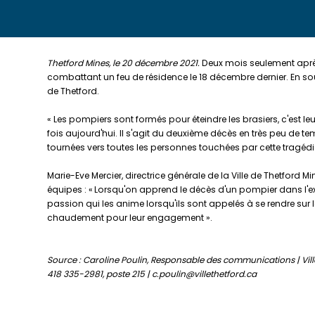
Thetford Mines, le 20 décembre 2021.
Deux mois seulement après 
combattant un feu de résidence le 18 décembre dernier. En sout
de Thetford.
« Les pompiers sont formés pour éteindre les brasiers, c'es
fois aujourd'hui. Il s'agit du deuxième décès en très peu de t
tournées vers toutes les personnes touchées par cette tragédie
Marie-Eve Mercier, directrice générale de la Ville de Thetford 
équipes : « Lorsqu'on apprend le décès d'un pompier dans l'exe
passion qui les anime lorsqu'ils sont appelés à se rendre sur l
chaudement pour leur engagement ».
Source : Caroline Poulin, Responsable des communications | Vill
418 335-2981, poste 215 | c.poulin@villethetford.ca