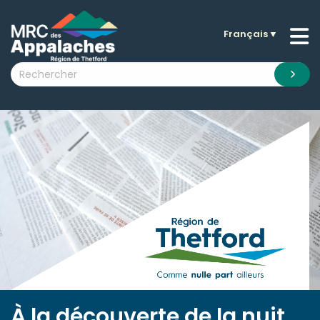
Français
▼
n submenu (La MRC )
n submenu (Citoyens )
n submenu (Entreprises )
 submenu (Visiteurs )
n submenu (Nouvelles )
n submenu (Documentation )
À la découverte de la nuit