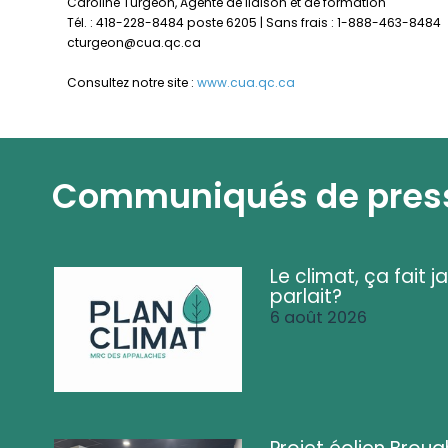
Caroline Turgeon, Agente de liaison et de formation
Tél. : 418-228-8484 poste 6205 | Sans frais : 1-888-463-8484
cturgeon@cua.qc.ca
Consultez notre site :
www.cua.qc.ca
Communiqués de pres
Le climat, ça fait ja
parlait?
6 août 2026