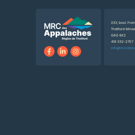
233, boul. Fro
Thetford Min
G6G 6K2
418 332-2757
info@mrcdes
Numérique.ca
:
agence SEO
,
intégration de l'IA
,
création de site web pas cher
,
CRM
,
infolettre
et plus!