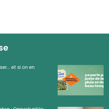
se
ser... et si on en