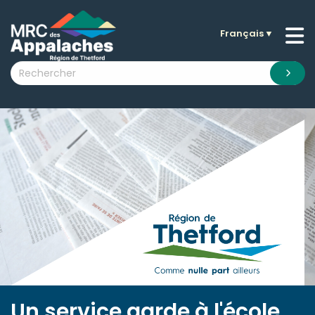
Français
▼
n submenu (La MRC )
n submenu (Citoyens )
n submenu (Entreprises )
 submenu (Visiteurs )
n submenu (Nouvelles )
n submenu (Documentation )
Un service garde à l'école