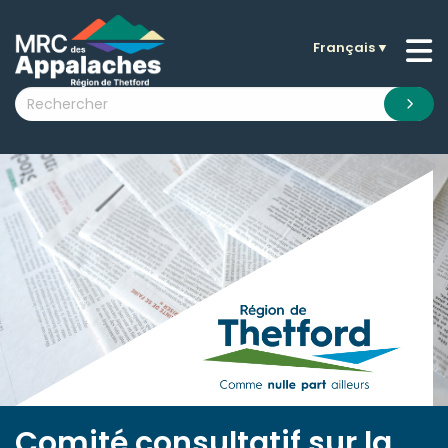
Français
▼
n submenu (La MRC )
n submenu (Citoyens )
n submenu (Entreprises )
 submenu (Visiteurs )
n submenu (Nouvelles )
n submenu (Documentation )
Comité consultatif sur la