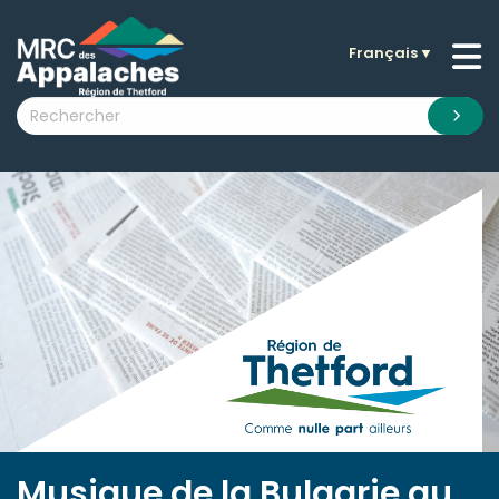
Français
▼
n submenu (La MRC )
n submenu (Citoyens )
n submenu (Entreprises )
 submenu (Visiteurs )
n submenu (Nouvelles )
n submenu (Documentation )
Musique de la Bulgarie au