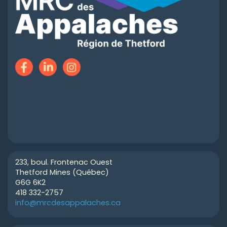
233, boul. Frontenac Ouest
Thetford Mines (Québec)
G6G 6K2
418 332-2757
info@mrcdesappalaches.ca