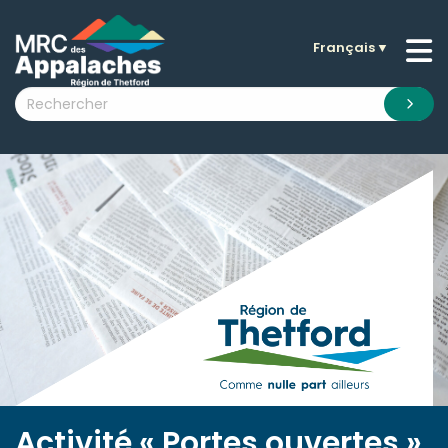
Français
▼
n submenu (La MRC )
n submenu (Citoyens )
n submenu (Entreprises )
 submenu (Visiteurs )
n submenu (Nouvelles )
n submenu (Documentation )
Activité « Portes ouvertes »