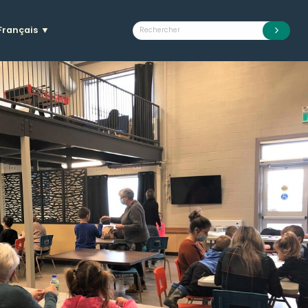
Français
▼