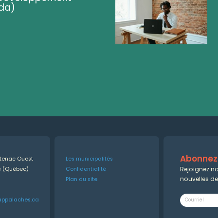
da)
Abonnez-
ntenac Ouest
Les municipalités
Rejoignez no
es (Québec)
Confidentialité
nouvelles d
Plan du site
appalaches.ca