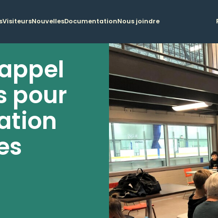
s
Visiteurs
Nouvelles
Documentation
Nous joindre
'appel
s pour
ation
es