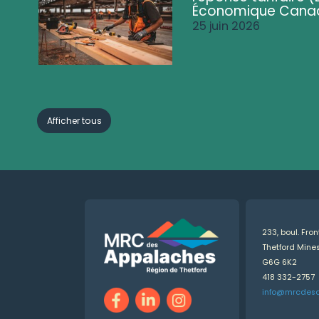
Économique Cana
25 juin 2026
Afficher tous
233, boul. Fro
Thetford Min
G6G 6K2
418 332-2757
info@mrcdes