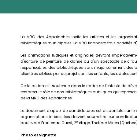
La MRC des Appalaches invite les artistes et les organisati
bibliothèques municipales. La MRC financera trois activités 
Les animations ludiques et originales devront impérativement
d'écriture, de peinture, de danse ou d'un spectacle de cirqu
responsables des bibliothèques sont majoritairement des béné
clientèles ciblées par ce projet sont les enfants, les adolesce
Cette action est soutenue dans le cadre de l'entente de dév
renforcer le rôle de nos bibliothèques publiques qui représen
de la MRC des Appalaches.
Le document d'appel de candidatures est disponible sur le s
organisations intéressées doivent soumettre leur candidatu
e
boulevard Frontenac Ouest, 2
étage, Thetford Mines (Québec
Photo et vignette