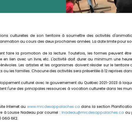
ons culturelles de son territoire à soumettre des activités d'animatio
d'animation au cours des deux prochaines années. La date limite pour sou
 faire la promotion de la lecture. Toutefois, les formes peuvent être mu
e en lien avec un livre, etc. L'activité doit durer au minimum une heur
voles. Les artistes et les organismes doivent résider sur le territoir
nts ou les familles. Chacune des activités sera présentée à 12 reprises da
eloppement culturel avec le gouvernement du Québec 2021-2023 à laquel
tent l'une des principales ressources à vocation culturelle dans les muni
ite Internet au
www.mrcdesappalaches.ca
dans la section Planificati
re à Louise Nadeau par courriel :
lnadeau@mrcdesappalaches.ca
ou p
) G6G 6K2.