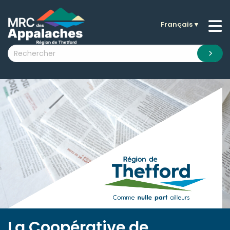
Français
▼
n submenu (La MRC )
n submenu (Citoyens )
n submenu (Entreprises )
 submenu (Visiteurs )
n submenu (Nouvelles )
n submenu (Documentation )
La Coopérative de