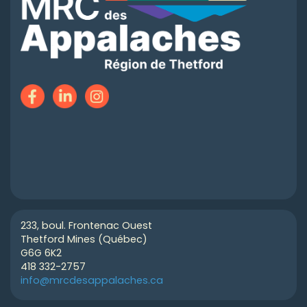
233, boul. Frontenac Ouest
Thetford Mines (Québec)
G6G 6K2
418 332-2757
info@mrcdesappalaches.ca