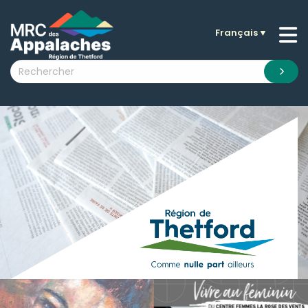
Français
▼
n submenu (La MRC )
n submenu (Citoyens )
n submenu (Entreprises )
 submenu (Visiteurs )
n submenu (Nouvelles )
n submenu (Documentation )