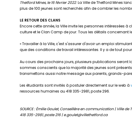
Thetford Mines, le 16 février 2022
. La Ville de Thetford Mines l
plus de 100 jeunes sont recherchés afin de combler les nombre
LE RETOUR DES CLANS
Encore cette année, la Ville invite les personnes intéressées à c
culture et le Clan Camp de jour. Tous les détails concernant les
« Travailler à la Ville, c'est s'assurer d'avoir un emploi stim
que des conditions de travail intéressantes. Il y a de tout pou
Au cours des prochains jours, plusieurs publications seront la
sommes conscients que la majorité des jeunes sont présents su
transmettons aussi notre message aux parents, grands-parent
Les étudiants sont invités à postuler directement sur le web à
ressources humaines au 418 335-2981, poste 296.
SOURCE : Émilie Goulet,
Conseillère en communication | Ville de 
418 335-2981, poste 216 | e.goulet@villethetford.ca