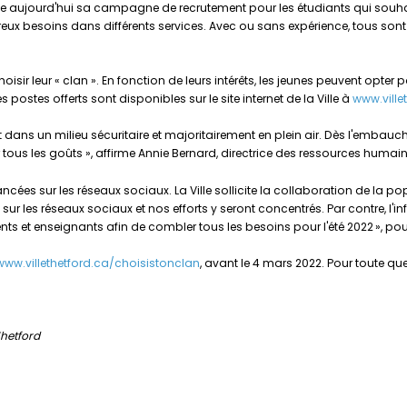
ance aujourd'hui sa campagne de recrutement pour les étudiants qui souhai
ux besoins dans différents services. Avec ou sans expérience, tous sont 
hoisir leur « clan ». En fonction de leurs intérêts, les jeunes peuvent opter 
 postes offerts sont disponibles sur le site internet de la Ville à
www.ville
ulant dans un milieu sécuritaire et majoritairement en plein air. Dès l'emba
r tous les goûts », affirme Annie Bernard, directrice des ressources humai
ncées sur les réseaux sociaux. La Ville sollicite la collaboration de la 
r les réseaux sociaux et nos efforts y seront concentrés. Par contre, l'i
s et enseignants afin de combler tous les besoins pour l'été 2022 », p
www.villethetford.ca/choisistonclan
, avant le 4 mars 2022. Pour toute que
Thetford