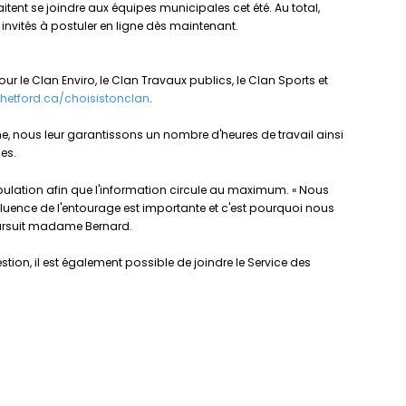
tent se joindre aux équipes municipales cet été. Au total,
invités à postuler en ligne dès maintenant.
pour le Clan Enviro, le Clan Travaux publics, le Clan Sports et
thetford.ca/choisistonclan
.
uche, nous leur garantissons un nombre d'heures de travail ainsi
nes.
population afin que l'information circule au maximum. « Nous
nfluence de l'entourage est importante et c'est pourquoi nous
oursuit madame Bernard.
stion, il est également possible de joindre le Service des