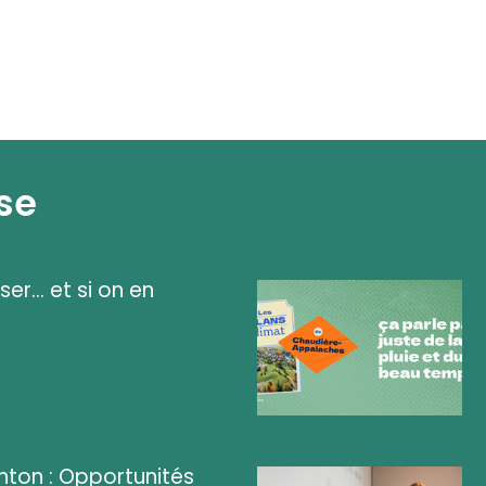
se
ser... et si on en
ghton : Opportunités