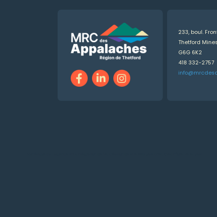
233, boul. Fro
Thetford Min
G6G 6K2
418 332-2757
info@mrcdes
Numérique.ca
:
agence SEO
,
intégration de l'IA
,
création de site web pas cher
,
CRM
,
infolettre
et plus!