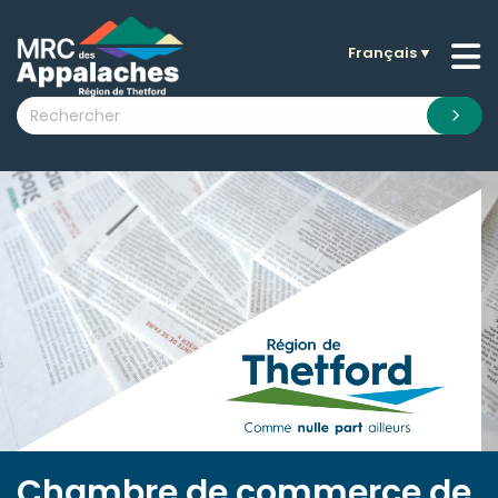
Français
▼
n submenu (La MRC )
n submenu (Citoyens )
n submenu (Entreprises )
 submenu (Visiteurs )
n submenu (Nouvelles )
n submenu (Documentation )
Chambre de commerce de