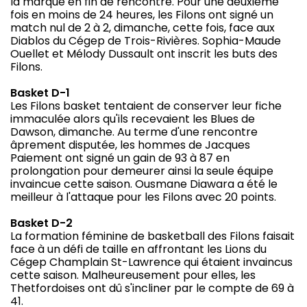
la marque en fin de rencontre. Pour une deuxième
fois en moins de 24 heures, les Filons ont signé un
match nul de 2 à 2, dimanche, cette fois, face aux
Diablos du Cégep de Trois-Rivières. Sophia-Maude
Ouellet et Mélody Dussault ont inscrit les buts des
Filons.
Basket D-1
Les Filons basket tentaient de conserver leur fiche
immaculée alors qu'ils recevaient les Blues de
Dawson, dimanche. Au terme d'une rencontre
âprement disputée, les hommes de Jacques
Paiement ont signé un gain de 93 à 87 en
prolongation pour demeurer ainsi la seule équipe
invaincue cette saison. Ousmane Diawara a été le
meilleur à l'attaque pour les Filons avec 20 points.
Basket D-2
La formation féminine de basketball des Filons faisait
face à un défi de taille en affrontant les Lions du
Cégep Champlain St-Lawrence qui étaient invaincus
cette saison. Malheureusement pour elles, les
Thetfordoises ont dû s'incliner par le compte de 69 à
41.