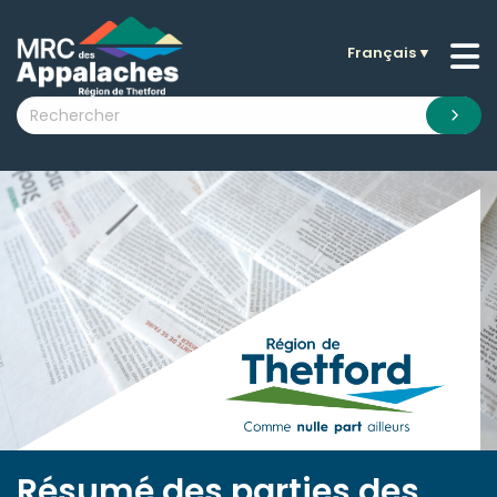
Français
▼
n submenu (La MRC )
n submenu (Citoyens )
n submenu (Entreprises )
 submenu (Visiteurs )
n submenu (Nouvelles )
n submenu (Documentation )
Résumé des parties des