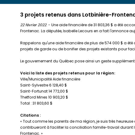
3 projets retenus dans Lotbinière-Fronten
22 février 2022
. - Une aide financière de 31 803,36 $ a été acc
Frontenac. La députée, Isabelle Lecours en a fait l'annonce a
Rappelons qu'une aide financière de plus de 574 000 $ a été a
projets de garde ou de bonifier des projets existants pour faci
Le gouvernement du Québec pose ainsi un geste supplémentaire 
Voici la liste des projets retenus pour la région:
Ville/Municipalité Aide financière
Saint-Sylvestre 6 128,40 $
Saint-Fortunat 14 772,00 $
Thetford Mines 10 903,20 $
Total : 31 803,60 $
Citations :
« Tout comme les parents de ma région, je suis très heureuse de
contribueront à faciliter la conciliation famille-travail durant 
Frontenac. »