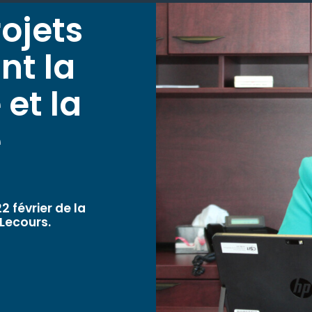
rojets
nt la
 et la
e
 février de la
 Lecours.