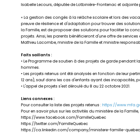
Isabelle Lecours, députée de Lotbinière-Frontenac et adjointe 
« La gestion des congés à la relâche scolaire et lors des vacan
preuve de résilience et d'adaptation pour trouver des solutions
la Famille, est de proposer des solutions pour faciliter la c
projets. Ainsi, les parents bénéficieront d'une offre de servic
Mathieu Lacombe, ministre de la Famille et ministre responsab
Faits saillants :
• Le Programme de soutien à des projets de garde pendant la re
hommes.
• Les projets retenus ont été analysés en fonction de leur pert
12 ans), sauf dans les cas d'enfants ayant des incapacités, po
• L'appel de projets s'est déroulé du 8 au 22 octobre 2021.
Liens connexes :
Pour consulter la liste des projets retenus :
https://www.mfa.g
Pour en savoir plus sur les activités du ministère de la Famille
https://www.facebook.com/FamilleQuebec
https://twitter.com/FamilleQuebec
https://ca.linkedin.com/company/ministere-famille-quebe