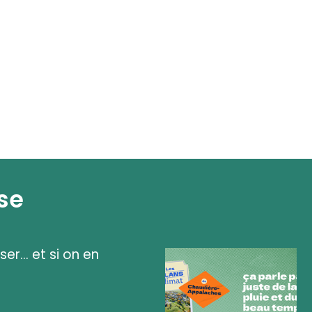
se
ser... et si on en