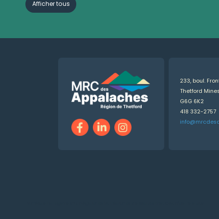
Afficher tous
233, boul. Fro
Thetford Min
G6G 6K2
418 332-2757
info@mrcdes
Numérique.ca
:
agence SEO
,
intégration de l'IA
,
création de site web pas cher
,
CRM
,
infolettre
et plus!