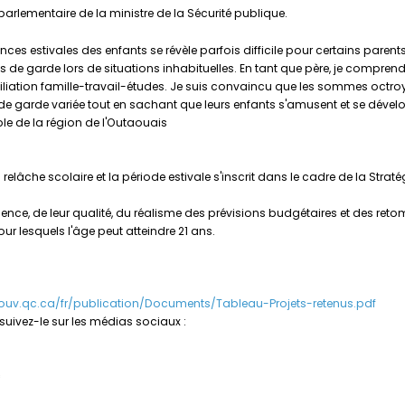
parlementaire de la ministre de la Sécurité publique.
ces estivales des enfants se révèle parfois difficile pour certains parents
 de garde lors de situations inhabituelles. En tant que père, je comprends 
onciliation famille-travail-études. Je suis convaincu que les sommes octr
es de garde variée tout en sachant que leurs enfants s'amusent et se dével
le de la région de l'Outaouais
lâche scolaire et la période estivale s'inscrit dans le cadre de la Straté
inence, de leur qualité, du réalisme des prévisions budgétaires et des reto
ur lesquels l'âge peut atteindre 21 ans.
ouv.qc.ca/fr/publication/Documents/Tableau-Projets-retenus.pdf
, suivez-le sur les médias sociaux :
c