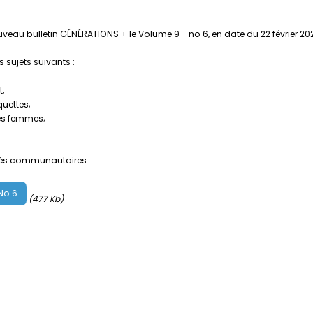
eau bulletin GÉNÉRATIONS + le Volume 9 - no 6, en date du 22 février 20
 sujets suivants :
t;
uettes;
des femmes;
vités communautaires.
 No 6
(477 Kb)