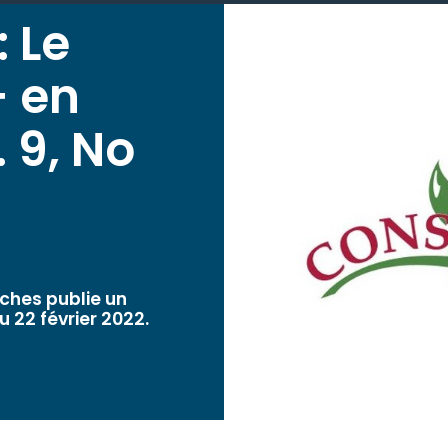
 Le
+ en
 9, No
ches publie un
 22 février 2022.