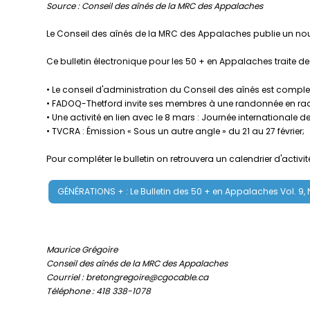
Source : Conseil des aînés de la MRC des Appalaches
Le Conseil des aînés de la MRC des Appalaches publie un nouv
Ce bulletin électronique pour les 50 + en Appalaches traite des
• Le conseil d'administration du Conseil des aînés est comple
• FADOQ-Thetford invite ses membres à une randonnée en raq
• Une activité en lien avec le 8 mars : Journée internationale 
• TVCRA : Émission « Sous un autre angle » du 21 au 27 février;
Pour compléter le bulletin on retrouvera un calendrier d'acti
GÉNÉRATIONS + : Le Bulletin des 50 + en Appalaches Vol. 9,
Maurice Grégoire
Conseil des aînés de la MRC des Appalaches
Courriel : bretongregoire@cgocable.ca
Téléphone : 418 338-1078