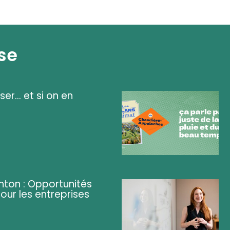
se
ser... et si on en
ghton : Opportunités
pour les entreprises