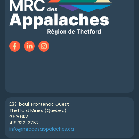
233, boul. Frontenac Ouest
Thetford Mines (Québec)
G6G 6K2
418 332-2757
info@mrcdesappalaches.ca