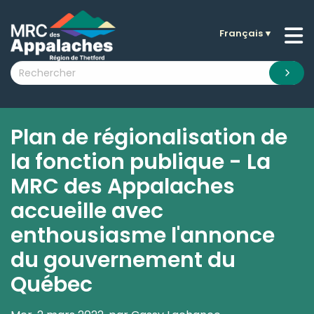
Français
▼
n submenu (La MRC )
n submenu (Citoyens )
n submenu (Entreprises )
 submenu (Visiteurs )
Plan de régionalisation de
n submenu (Nouvelles )
la fonction publique - La
n submenu (Documentation )
MRC des Appalaches
accueille avec
enthousiasme l'annonce
du gouvernement du
Québec