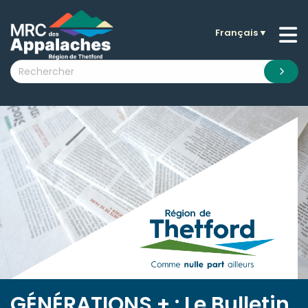
Français
▼
n submenu (La MRC )
n submenu (Citoyens )
n submenu (Entreprises )
 submenu (Visiteurs )
n submenu (Nouvelles )
n submenu (Documentation )
GÉNÉRATIONS + : Le Bulletin