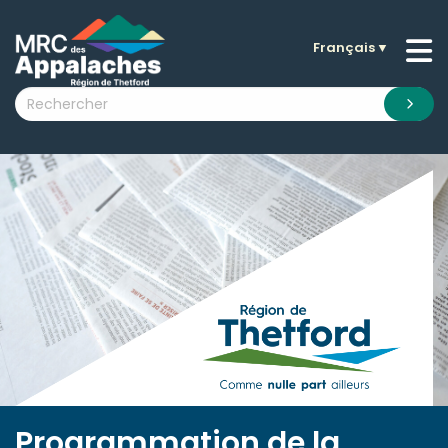
Français
▼
n submenu (La MRC )
n submenu (Citoyens )
n submenu (Entreprises )
 submenu (Visiteurs )
n submenu (Nouvelles )
n submenu (Documentation )
Programmation de la