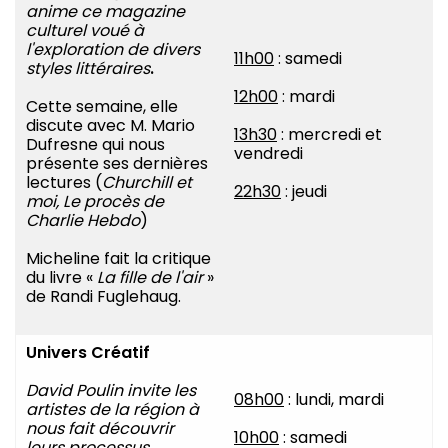
anime ce magazine
culturel voué à
l'exploration de divers
11h00
: samedi
styles littéraires
.
12h00
: mardi
Cette semaine, elle
discute avec M. Mario
13h30
: mercredi et
Dufresne qui nous
vendredi
présente ses dernières
lectures (
Churchill et
22h30
: jeudi
moi, Le procès de
Charlie Hebdo
)
Micheline fait la critique
du livre «
La fille de l'air
»
de Randi Fuglehaug.
Univers Créatif
David Poulin invite les
08h00
: lundi, mardi
artistes de la région à
nous fait découvrir
10h00
: samedi
leurs processus