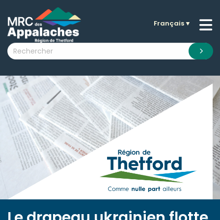
Français
▼
n submenu (La MRC )
n submenu (Citoyens )
n submenu (Entreprises )
 submenu (Visiteurs )
n submenu (Nouvelles )
n submenu (Documentation )
Le drapeau ukrainien flotte