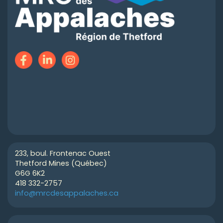
233, boul. Frontenac Ouest
Thetford Mines (Québec)
G6G 6K2
418 332-2757
info@mrcdesappalaches.ca