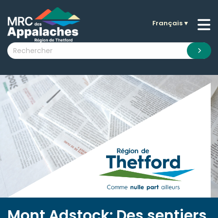
Français
▼
n submenu (La MRC )
n submenu (Citoyens )
n submenu (Entreprises )
 submenu (Visiteurs )
n submenu (Nouvelles )
n submenu (Documentation )
Mont Adstock: Des sentiers