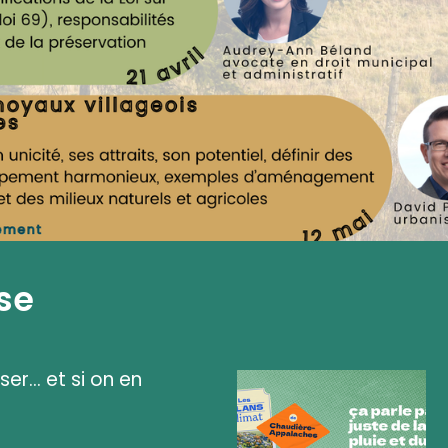
se
ser... et si on en