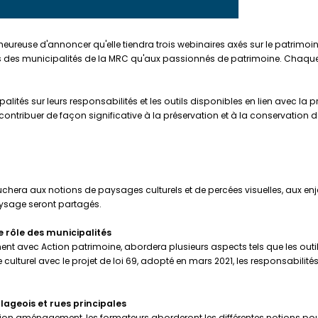
reuse d'annoncer qu'elle tiendra trois webinaires axés sur le patrimoine le
lus des municipalités de la MRC qu'aux passionnés de patrimoine. Chaque a
palités sur leurs responsabilités et les outils disponibles en lien avec la
e contribuer de façon significative à la préservation et à la conservation 
hera aux notions de paysages culturels et de percées visuelles, aux enjeu
aysage seront partagés.
 Le rôle des municipalités
nt avec Action patrimoine, abordera plusieurs aspects tels que les outils 
culturel avec le projet de loi 69, adopté en mars 2021, les responsabilité
lageois et rues principales
ption aménagement, les formateurs aborderont les différentes notions pour