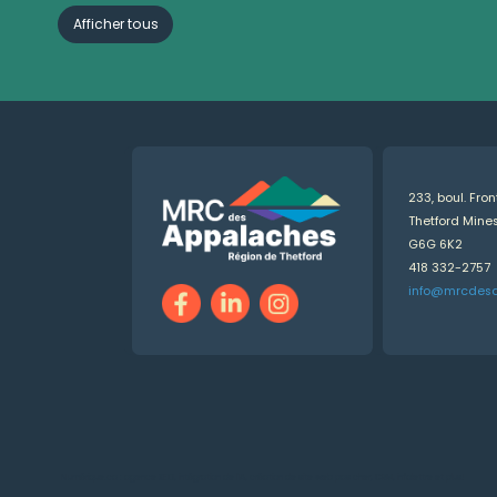
Afficher tous
233, boul. Fro
Thetford Min
G6G 6K2
418 332-2757
info@mrcdes
Numérique.ca
:
agence SEO
,
intégration de l'IA
,
création de site web pas cher
,
CRM
,
infolettre
et plus!