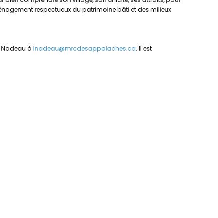
ménagement respectueux du patrimoine bâti et des milieux
se Nadeau à
lnadeau@mrcdesappalaches.ca
. Il est