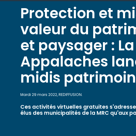
Protection et m
valeur du patri
et paysager : L
Appalaches lan
midis patrimoi
Mardi 29 mars 2022, REDIFFUSION.
Ces activités virtuelles gratuites s'adress
élus des municipalités de la MRC qu'aux p