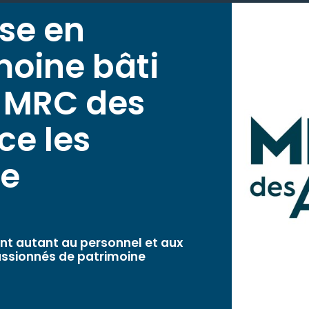
ise en
moine bâti
a MRC des
ce les
ne
ent autant au personnel et aux
assionnés de patrimoine