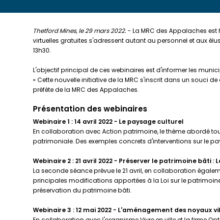
Thetford Mines, le 29 mars 2022.
- La MRC des Appalaches est heu
virtuelles gratuites s'adressent autant au personnel et aux é
13h30.
L'objectif principal de ces webinaires est d'informer les munici
« Cette nouvelle initiative de la MRC s'inscrit dans un souci d
préfète de la MRC des Appalaches.
Présentation des webinaires
Webinaire 1 : 14 avril 2022 - Le paysage culturel
En collaboration avec Action patrimoine, le thème abordé touc
patrimoniale. Des exemples concrets d'interventions sur le p
Webinaire 2 : 21 avril 2022 - Préserver le patrimoine bâti :
La seconde séance prévue le 21 avril, en collaboration égaleme
principales modifications apportées à la Loi sur le patrimoine 
préservation du patrimoine bâti.
Webinaire 3 : 12 mai 2022 - L'aménagement des noyaux vil
En collaboration avec l'organisme Vivre en ville et la firme O