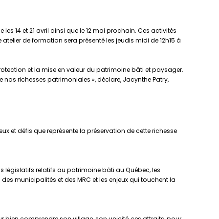
s 14 et 21 avril ainsi que le 12 mai prochain. Ces activités
telier de formation sera présenté les jeudis midi de 12h15 à
 protection et la mise en valeur du patrimoine bâti et paysager.
de nos richesses patrimoniales », déclare, Jacynthe Patry,
x et défis que représente la préservation de cette richesse
législatifs relatifs au patrimoine bâti au Québec, les
s des municipalités et des MRC et les enjeux qui touchent la
 bien comprendre son village, son unicité, ses attraits, pour