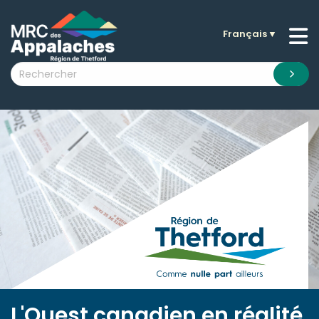
Français
▼
n submenu (La MRC )
n submenu (Citoyens )
n submenu (Entreprises )
 submenu (Visiteurs )
n submenu (Nouvelles )
n submenu (Documentation )
L'Ouest canadien en réalité