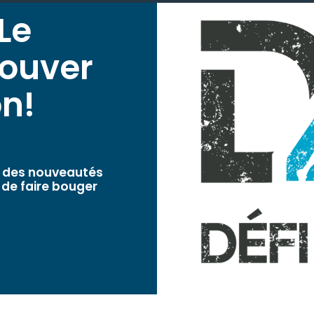
 Le
rouver
on!
s, des nouveautés
 de faire bouger