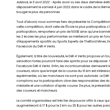
Adstock, le 5 avril 2022 -
Après avoir vu ses deux dernières éditi
dépassement le samedi 4 juin 2022 dans le cadre de la 8ème éd
bouger le plus de personnes.
Tout d'abord, nous sommes fiers de présenter la Compétition
cette compétition, dont celle de l'École la plus participative, c
participation, remportera un prix de 500$ ainsi qu'une banni
les 2 écoles les plus performantes se mériteront un prix en fo
d'équipements sportifs au Sports Experts de Thetford Mines, f
Facebook du Défi 4 Vents.
Également, à titre de nouveauté, le Défi 4 Vents propose un tou
sensation fortes pourront faire des sprints pour se dépasser.
Facebook Défi 4 Vents. Enfin, les incontournables demeurent l
coureurs, alors que le trajet de la course du 10 km est intéres
expérimentés, où les marcheurs ne sont pas autorisés. Le Déf
comptons sur la participation ctive des responsables des éco
médaille et une collation d'après course. De plus, le présentat
des coureurs et marcheurs.
Le comité organisateur est très fier de pouvoir offrir à ceux qui 
augmenteront à 17 $ pour le 2 km ou 25 $ pour les autres par