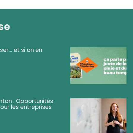
se
ser... et si on en
ghton : Opportunités
pour les entreprises