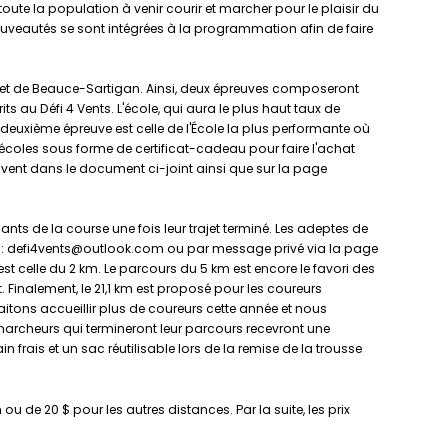
oute la population à venir courir et marcher pour le plaisir du
ouveautés se sont intégrées à la programmation afin de faire
 et de Beauce-Sartigan. Ainsi, deux épreuves composeront
its au Défi 4 Vents. L'école, qui aura le plus haut taux de
deuxième épreuve est celle de l'École la plus performante où
 écoles sous forme de certificat-cadeau pour faire l'achat
uvent dans le document ci-joint ainsi que sur la page
ants de la course une fois leur trajet terminé. Les adeptes de
riel : defi4vents@outlook.com ou par message privé via la page
st celle du 2 km. Le parcours du 5 km est encore le favori des
. Finalement, le 21,1 km est proposé pour les coureurs
itons accueillir plus de coureurs cette année et nous
marcheurs qui termineront leur parcours recevront une
 frais et un sac réutilisable lors de la remise de la trousse
 ou de 20 $ pour les autres distances. Par la suite, les prix