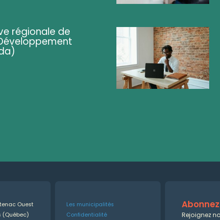
ve régionale de
 (Développement
da)
Abonnez-
ntenac Ouest
Les municipalités
Rejoignez no
es (Québec)
Confidentialité