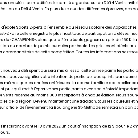
ons annulées ou modifiées, le comité organisateur du Défi 4 Vents invite t
ition du Défi 4 Vents. En plus du retour des différentes épreuves, des n
 d'école Sports Experts à l'ensemble du réseau scolaire des Appalaches
'est-à-dire celle enregistra le plus haut taux de participation d'élèves inscr
ère de «CHAMPIONS», alors que la 2ème école gagnera un prix de 250$. La 
nction du nombre de points cumulés par école. Les prix seront offerts aux
ier commanditaire de cette compétition. Toutes les informations se retro
t nouveau défi sprint qui sera mis à l'essai cette année parmi les particip
 Vous pouvez signifier votre intention de participer aux sprints par cour
es mêmes que les années antérieures. La course familiale par excellence e
sant puisqu'il met à l'épreuve ses participants avec son dénivelé important
i 4 Vents recense au moins 800 inscriptions à chaque édition. Nous souha
les de la région. Devenu maintenant une tradition, tous les coureurs et 
eur officiel de l'événement, la Boulangerie St-Méthode, remettra un bon pain
s'inscriront avant le 18 avril 2022 un coût d'inscription de 12 $ pour le 2 km
cours.