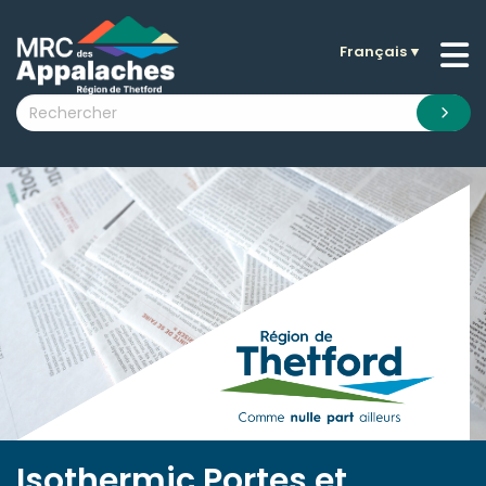
Français
▼
n submenu (La MRC )
n submenu (Citoyens )
n submenu (Entreprises )
 submenu (Visiteurs )
n submenu (Nouvelles )
n submenu (Documentation )
Isothermic Portes et