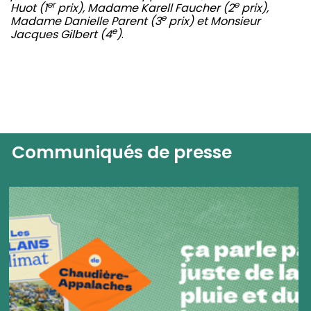
er
e
Huot (1
prix), Madame Karell Faucher (2
prix),
e
Madame Danielle Parent (3
prix) et Monsieur
e
Jacques Gilbert (4
)
.
Communiqués de presse