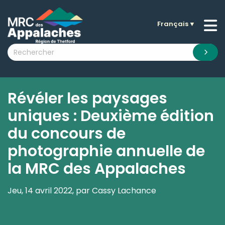
Français
▼
n submenu (La MRC )
n submenu (Citoyens )
n submenu (Entreprises )
 submenu (Visiteurs )
Révéler les paysages
n submenu (Nouvelles )
uniques : Deuxième édition
n submenu (Documentation )
du concours de
photographie annuelle de
la MRC des Appalaches
Jeu, 14 avril 2022, par Cassy Lachance